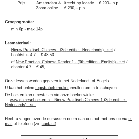
Prijs: Amsterdam & Utrecht op locatie € 290-- p.p.
Zoom online € 290,-- p.p.
Groepsgrootte:
min 6p - max 14p
Lesmateriaal:
Nieuw Praktisch Chinees I (3de editie - Nederlands) - set
/
hoofdstuk 4-7 € 48,50
of
New Practical Chinese Reader 1 - (3th edition - English) - set
/
chapter 4-7 € 45,--
Onze lessen worden gegeven in het Nederlands of Engels.
U kan het online
registratieformulier
invullen om in te schrijven.
De boeken kan u bestellen via onze boekenwinkel:
www.chineseboeken.nl - Nieuw Praktisch Chinees 1 (3de edititie -
Nederlands) - set
Heeft u vragen over de cursussen neem dan contact met ons op via
e-
mail
of telefoon (zie
contact
)